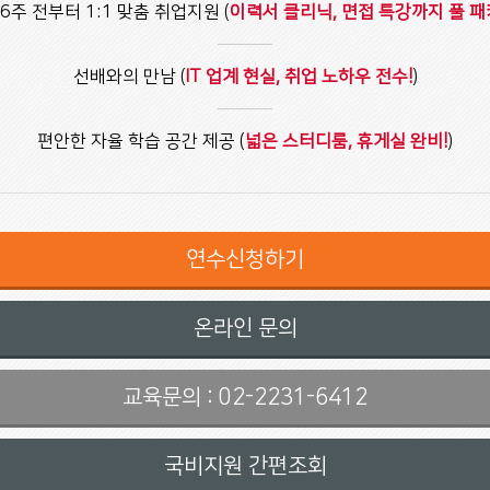
6주 전부터 1:1 맞춤 취업지원 (
이력서 클리닉, 면접 특강까지 풀 패
선배와의 만남 (
IT 업계 현실, 취업 노하우 전수!
)
편안한 자율 학습 공간 제공 (
넓은 스터디룸, 휴게실 완비!
)
연수신청하기
온라인 문의
교육문의 : 02-2231-6412
국비지원 간편조회