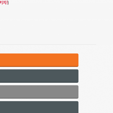
키지!
)